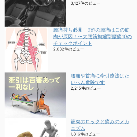
3,127件のビュー
腰痛持ち必見！9割の腰痛はこの筋
肉が原因！〜大腰筋拘縮型腰痛10の
チェックポイント
2,632件のビュー
腰痛や首痛に牽引療法はた
いへん危険です
2,215件のビュー
筋肉のロックと痛みのメカ
ニズム
1,816件のビュー