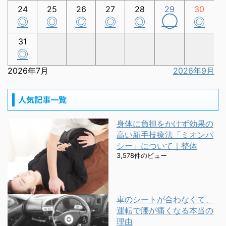
24
25
26
27
28
29
30
◯
◎
◎
◎
◎
◎
◎
31
◎
2026年7月
2026年9月
人気記事一覧
身体に負担をかけず効果の
高い新手技療法「ミオンパ
シー」について｜整体
3,578件のビュー
車のシートが合わなくて、
運転で腰が痛くなる本当の
理由