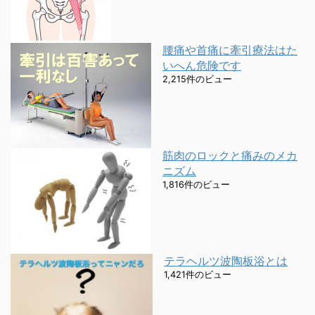
腰痛や首痛に牽引療法はた
いへん危険です
2,215件のビュー
筋肉のロックと痛みのメカ
ニズム
1,816件のビュー
テラヘルツ波陶板浴とは
1,421件のビュー