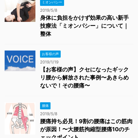
ミオンパシー
2019/5/8
身体に負担をかけず効果の高い新手
技療法「ミオンパシー」について｜
整体
お客様の声
2019/1/19
【お客様の声】クセになったギック
リ腰から解放された事例〜あきらめ
ないで！その腰痛〜
腰痛
2019/5/8
腰痛持ち必見！9割の腰痛はこの筋肉
が原因！〜大腰筋拘縮型腰痛10のチ
ェックポイント