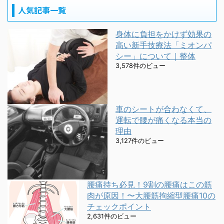
人気記事一覧
身体に負担をかけず効果の
高い新手技療法「ミオンパ
シー」について｜整体
3,578件のビュー
車のシートが合わなくて、
運転で腰が痛くなる本当の
理由
3,127件のビュー
腰痛持ち必見！9割の腰痛はこの筋
肉が原因！〜大腰筋拘縮型腰痛10の
チェックポイント
2,631件のビュー