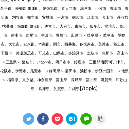
久手市、愛知郡 東郷町、尾張旭市、春日井市、瀬戸市、小牧市、豊田市、豊
明市、刈谷市、知立市、安城市、一宮市、稲沢市、江南市、犬山市、丹羽郡
扶桑町、海部郡 蟹江町、弥富市、大府市、東海市、知多市、常滑市、高浜
市、碧南市、西尾市、半田市、豊橋市、田原市 ＜岐阜県＞ 岐阜市、羽島
市、大垣市、安八郡、本巣郡、関市、揖斐郡、各務原市、美濃市、郡上市、
下呂市、美濃加茂市、可児市、山県市、多治見市、土岐市、恵那市、高山市
＜三重県＞ 桑名市、いなべ市、四日市市、鈴鹿市、三重郡 菰野町、津市、
松阪市、伊賀市、尾鷲市 ＜静岡県＞ 磐田市、浜松市、伊豆の国市 ＜他県
＞ 福島県、東京都、神奈川県、富山県、長野県、福井県、滋賀県、和歌山
[/topic]
県、兵庫県、佐賀県、沖縄県