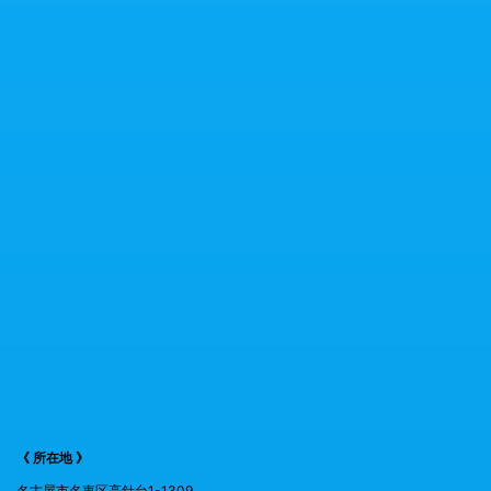
《 所在地 》
名古屋市名東区高針台1-1309