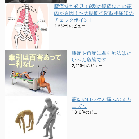
腰痛持ち必見！9割の腰痛はこの筋
肉が原因！〜大腰筋拘縮型腰痛10の
チェックポイント
2,632件のビュー
腰痛や首痛に牽引療法はた
いへん危険です
2,215件のビュー
筋肉のロックと痛みのメカ
ニズム
1,816件のビュー