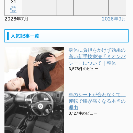
31
◎
2026年7月
2026年9月
人気記事一覧
身体に負担をかけず効果の
高い新手技療法「ミオンパ
シー」について｜整体
3,578件のビュー
車のシートが合わなくて、
運転で腰が痛くなる本当の
理由
3,127件のビュー