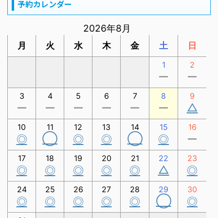
予約カレンダー
2026年8月
月
火
水
木
金
土
日
1
2
ー
ー
3
4
5
6
7
8
9
△
ー
ー
ー
ー
ー
ー
10
11
12
13
14
15
16
◯
◯
◎
◎
◎
◎
ー
17
18
19
20
21
22
23
△
◎
◎
◎
◎
◎
◎
24
25
26
27
28
29
30
◯
◎
◎
◎
◎
◎
◎