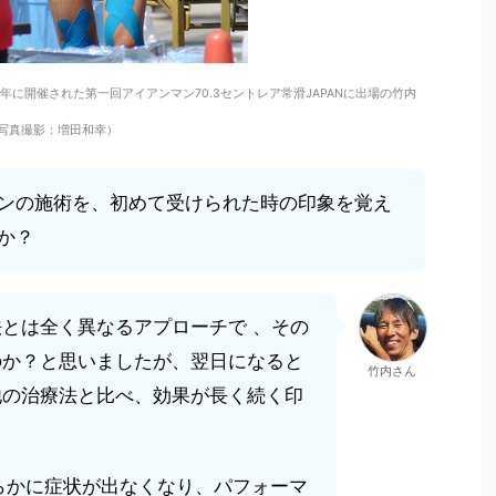
年に開催された第一回アイアンマン70.3セントレア常滑JAPANに出場の竹内
写真撮影：増田和幸）
ンの施術を、初めて受けられた時の印象を覚え
か？
とは全く異なるアプローチで 、その
のか？と思いましたが、翌日になると
竹内さん
他の治療法と比べ、効果が長く続く印
らかに症状が出なくなり、パフォーマ