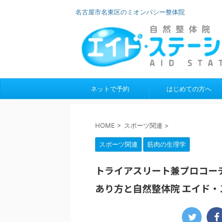
名古屋市名東区のミオンパシー整体院
ネットで予約
はじめての方へ
HOME
>
スポーツ関連
>
スポーツ関連
筋肉の生理学
トライアスリート兼プロコー
あり方と自然整体院 エイド・