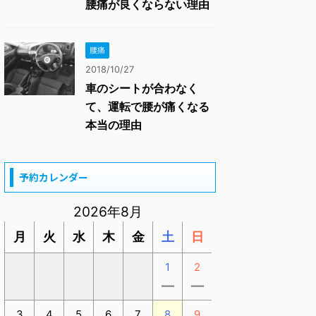
腰痛が良くならない理由
腰痛
2018/10/27
車のシートが合わなく
て、運転で腰が痛くなる
本当の理由
予約カレンダー
2026年8月
月
火
水
木
金
土
日
1
2
ー
ー
3
4
5
6
7
8
9