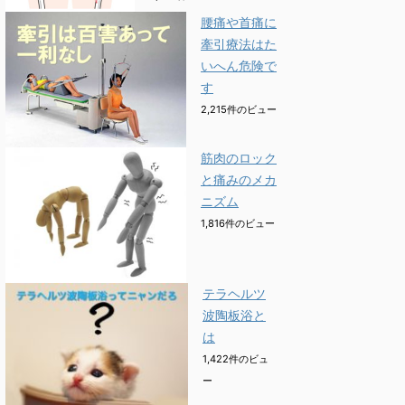
腰痛や首痛に
牽引療法はた
いへん危険で
す
2,215件のビュー
筋肉のロック
と痛みのメカ
ニズム
1,816件のビュー
テラヘルツ
波陶板浴と
は
1,422件のビュ
ー