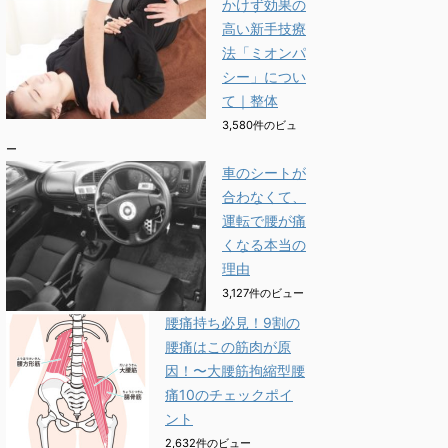
かけず効果の
高い新手技療
法「ミオンパ
シー」につい
て｜整体
3,580件のビュ
ー
車のシートが
合わなくて、
運転で腰が痛
くなる本当の
理由
3,127件のビュー
腰痛持ち必見！9割の
腰痛はこの筋肉が原
因！〜大腰筋拘縮型腰
痛10のチェックポイ
ント
2,632件のビュー