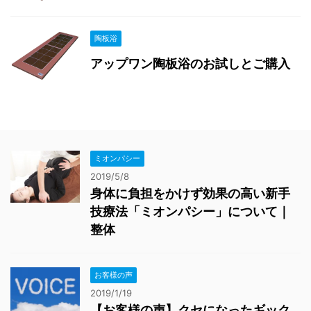
陶板浴
アップワン陶板浴のお試しとご購入
ミオンパシー
2019/5/8
身体に負担をかけず効果の高い新手
技療法「ミオンパシー」について｜
整体
お客様の声
2019/1/19
【お客様の声】クセになったギック