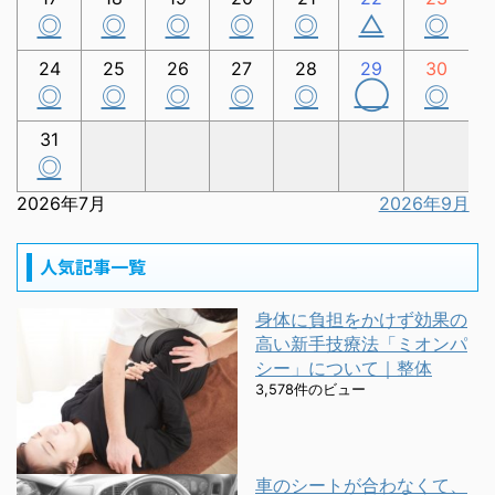
△
◎
◎
◎
◎
◎
◎
24
25
26
27
28
29
30
◯
◎
◎
◎
◎
◎
◎
31
◎
2026年7月
2026年9月
人気記事一覧
身体に負担をかけず効果の
高い新手技療法「ミオンパ
シー」について｜整体
3,578件のビュー
車のシートが合わなくて、