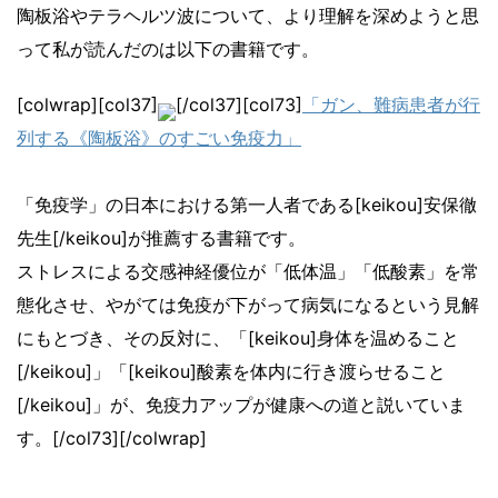
陶板浴やテラヘルツ波について、より理解を深めようと思
って私が読んだのは以下の書籍です。
[colwrap][col37]
[/col37][col73]
「ガン、難病患者が行
列する《陶板浴》のすごい免疫力」
「免疫学」の日本における第一人者である[keikou]安保徹
先生[/keikou]が推薦する書籍です。
ストレスによる交感神経優位が「低体温」「低酸素」を常
態化させ、やがては免疫が下がって病気になるという見解
にもとづき、その反対に、「[keikou]身体を温めること
[/keikou]」「[keikou]酸素を体内に行き渡らせること
[/keikou]」が、免疫力アップが健康への道と説いていま
す。[/col73][/colwrap]