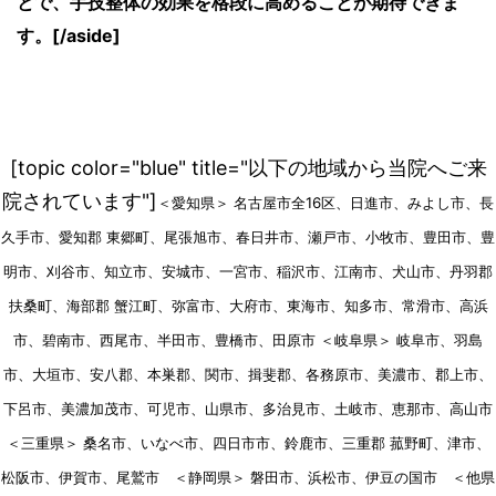
とで、手技整体の効果を格段に高めることが期待できま
す。[/aside]
[topic color="blue" title="以下の地域から当院へご来
院されています"]
＜愛知県＞ 名古屋市全16区、日進市、みよし市、長
久手市、愛知郡 東郷町、尾張旭市、春日井市、瀬戸市、小牧市、豊田市、豊
明市、刈谷市、知立市、安城市、一宮市、稲沢市、江南市、犬山市、丹羽郡
扶桑町、海部郡 蟹江町、弥富市、大府市、東海市、知多市、常滑市、高浜
市、碧南市、西尾市、半田市、豊橋市、田原市 ＜岐阜県＞ 岐阜市、羽島
市、大垣市、安八郡、本巣郡、関市、揖斐郡、各務原市、美濃市、郡上市、
下呂市、美濃加茂市、可児市、山県市、多治見市、土岐市、恵那市、高山市
＜三重県＞ 桑名市、いなべ市、四日市市、鈴鹿市、三重郡 菰野町、津市、
松阪市、伊賀市、尾鷲市 ＜静岡県＞ 磐田市、浜松市、伊豆の国市 ＜他県