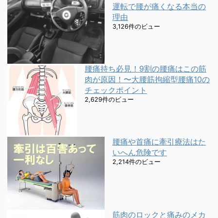
運転で腰が痛くなる本当の
理由
3,126件のビュー
腰痛持ち必見！9割の腰痛はこの筋
肉が原因！〜大腰筋拘縮型腰痛10の
チェックポイント
2,629件のビュー
腰痛や首痛に牽引療法はた
いへん危険です
2,214件のビュー
筋肉のロックと痛みのメカ