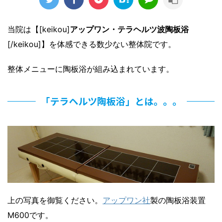
当院は【[keikou]
アップワン・テラヘルツ波陶板浴
[/keikou]】を体感できる数少ない整体院です。
整体メニューに陶板浴が組み込まれています。
「テラヘルツ陶板浴」とは。。。
上の写真を御覧ください。
アップワン社
製の陶板浴装置
M600です。