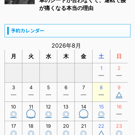
車のシートが合わなくて、運転で腰
が痛くなる本当の理由
予約カレンダー
2026年8月
月
火
水
木
金
土
日
1
2
ー
ー
3
4
5
6
7
8
9
△
ー
ー
ー
ー
ー
ー
10
11
12
13
14
15
16
◯
◯
◎
◎
◎
◎
ー
17
18
19
20
21
22
23
△
◎
◎
◎
◎
◎
◎