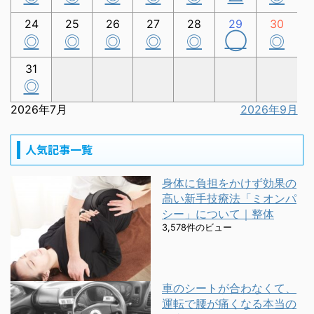
24
25
26
27
28
29
30
◯
◎
◎
◎
◎
◎
◎
31
◎
2026年7月
2026年9月
人気記事一覧
身体に負担をかけず効果の
高い新手技療法「ミオンパ
シー」について｜整体
3,578件のビュー
車のシートが合わなくて、
運転で腰が痛くなる本当の