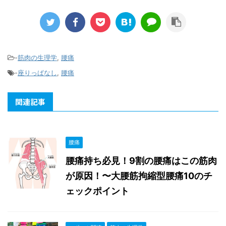
-
筋肉の生理学
,
腰痛
-
座りっぱなし
,
腰痛
関連記事
腰痛
腰痛持ち必見！9割の腰痛はこの筋肉
が原因！〜大腰筋拘縮型腰痛10のチ
ェックポイント