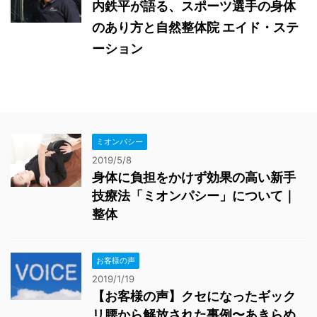
内鉄平が語る、スポーツ選手の身体
のあり方と自然整体院 エイド・ステ
ーション
ミオンパシー
2019/5/8
身体に負担をかけず効果の高い新手
技療法「ミオンパシー」について｜
整体
お客様の声
2019/1/19
【お客様の声】クセになったギック
リ腰から解放された事例〜あきらめ