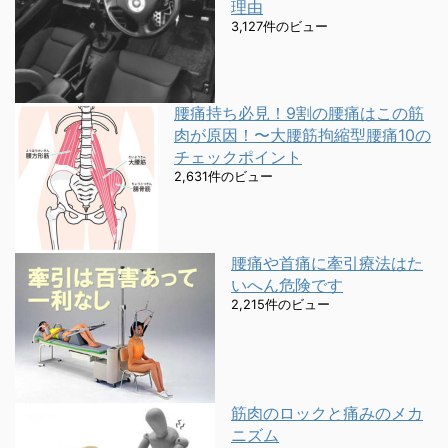
理由
3,127件のビュー
腰痛持ち必見！9割の腰痛はこの筋
肉が原因！〜大腰筋拘縮型腰痛10の
チェックポイント
2,631件のビュー
腰痛や首痛に牽引療法はた
いへん危険です
2,215件のビュー
筋肉のロックと痛みのメカ
ニズム