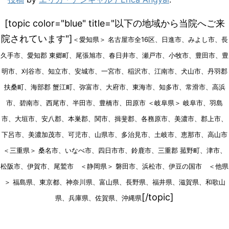
[topic color="blue" title="以下の地域から当院へご来
院されています"]
＜愛知県＞ 名古屋市全16区、日進市、みよし市、長
久手市、愛知郡 東郷町、尾張旭市、春日井市、瀬戸市、小牧市、豊田市、豊
明市、刈谷市、知立市、安城市、一宮市、稲沢市、江南市、犬山市、丹羽郡
扶桑町、海部郡 蟹江町、弥富市、大府市、東海市、知多市、常滑市、高浜
市、碧南市、西尾市、半田市、豊橋市、田原市 ＜岐阜県＞ 岐阜市、羽島
市、大垣市、安八郡、本巣郡、関市、揖斐郡、各務原市、美濃市、郡上市、
下呂市、美濃加茂市、可児市、山県市、多治見市、土岐市、恵那市、高山市
＜三重県＞ 桑名市、いなべ市、四日市市、鈴鹿市、三重郡 菰野町、津市、
松阪市、伊賀市、尾鷲市 ＜静岡県＞ 磐田市、浜松市、伊豆の国市 ＜他県
＞ 福島県、東京都、神奈川県、富山県、長野県、福井県、滋賀県、和歌山
[/topic]
県、兵庫県、佐賀県、沖縄県