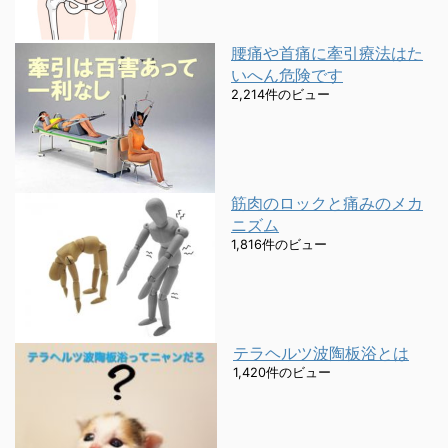
腰痛や首痛に牽引療法はた
いへん危険です
2,214件のビュー
筋肉のロックと痛みのメカ
ニズム
1,816件のビュー
テラヘルツ波陶板浴とは
1,420件のビュー