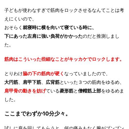
子どもが使わなすぎで筋肉をロックさせるなんてことは考
えにくいので、
おそらく
就寝時に横を向いて寝ている時に、
下にあった左肩に強い負荷がかかった
のだと推測しまし
た。
筋肉はこういった些細なことがキッカケでロックします。
とりわけ
脇の下の筋肉が硬く
なっていましたので、
大円筋
、
肩甲下筋
、
広背筋
といった３つの筋肉をゆるめ、
肩甲骨の動きを妨げ
ている
菱形筋
と
僧帽筋上部
をゆるめま
した。
ここまでわずか10分少々。
試しに肩を回してもらうと、何の痛みもなく腕がブンブン