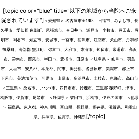
[topic color="blue" title="以下の地域から当院へご来
院されています"]
＜愛知県＞ 名古屋市全16区、日進市、みよし市、長
久手市、愛知郡 東郷町、尾張旭市、春日井市、瀬戸市、小牧市、豊田市、豊
明市、刈谷市、知立市、安城市、一宮市、稲沢市、江南市、犬山市、丹羽郡
扶桑町、海部郡 蟹江町、弥富市、大府市、東海市、知多市、常滑市、高浜
市、碧南市、西尾市、半田市、豊橋市、田原市 ＜岐阜県＞ 岐阜市、羽島
市、大垣市、安八郡、本巣郡、関市、揖斐郡、各務原市、美濃市、郡上市、
下呂市、美濃加茂市、可児市、山県市、多治見市、土岐市、恵那市、高山市
＜三重県＞ 桑名市、いなべ市、四日市市、鈴鹿市、三重郡 菰野町、津市、
松阪市、伊賀市、尾鷲市 ＜静岡県＞ 磐田市、浜松市、伊豆の国市 ＜他県
＞ 福島県、東京都、神奈川県、富山県、長野県、福井県、滋賀県、和歌山
[/topic]
県、兵庫県、佐賀県、沖縄県