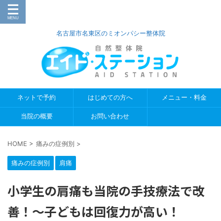
名古屋市名東区のミオンパシー整体院
ネットで予約
はじめての方へ
メニュー・料金
当院の概要
お問い合わせ
HOME
>
痛みの症例別
>
痛みの症例別
肩痛
小学生の肩痛も当院の手技療法で改
善！〜子どもは回復力が高い！