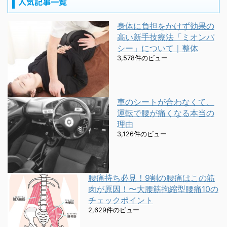
人気記事一覧
身体に負担をかけず効果の
高い新手技療法「ミオンパ
シー」について｜整体
3,578件のビュー
車のシートが合わなくて、
運転で腰が痛くなる本当の
理由
3,126件のビュー
腰痛持ち必見！9割の腰痛はこの筋
肉が原因！〜大腰筋拘縮型腰痛10の
チェックポイント
2,629件のビュー