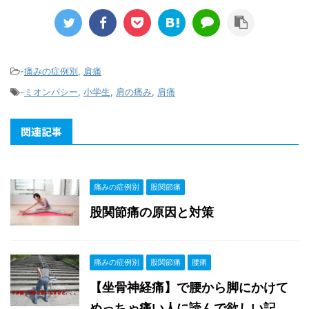
-
痛みの症例別
,
肩痛
-
ミオンパシー
,
小学生
,
肩の痛み
,
肩痛
関連記事
痛みの症例別
股関節痛
股関節痛の原因と対策
痛みの症例別
股関節痛
腰痛
【坐骨神経痛】で腰から脚にかけて
めっちゃ痛い人に読んで欲しい記