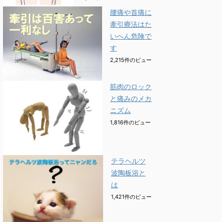
腰痛や首痛に
牽引療法はた
いへん危険で
す
2,215件のビュー
筋肉のロック
と痛みのメカ
ニズム
1,816件のビュー
テラヘルツ
波陶板浴と
は
1,421件のビュー