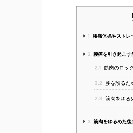
1
腰痛体操やストレ
2
腰痛を引き起こす
2.1
筋肉のロッ
2.2
腰を護るた
2.3
筋肉をゆる
3
筋肉をゆるめた後