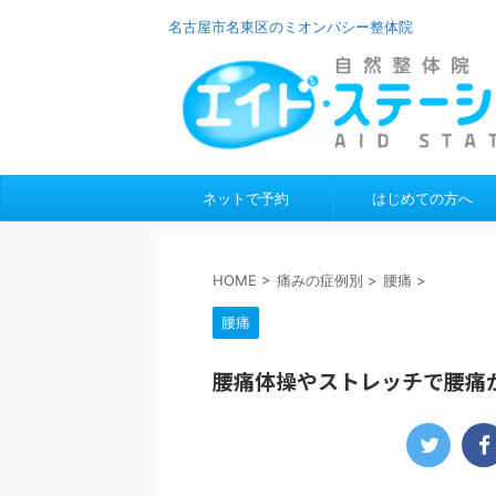
名古屋市名東区のミオンパシー整体院
ネットで予約
はじめての方へ
HOME
>
痛みの症例別
>
腰痛
>
腰痛
腰痛体操やストレッチで腰痛