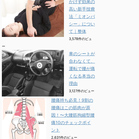
かけず効果の
高い新手技療
法「ミオンパ
シー」につい
て｜整体
3,578件のビュ
ー
車のシートが
合わなくて、
運転で腰が痛
くなる本当の
理由
3,127件のビュー
腰痛持ち必見！9割の
腰痛はこの筋肉が原
因！〜大腰筋拘縮型腰
痛10のチェックポイ
ント
2,631件のビュー