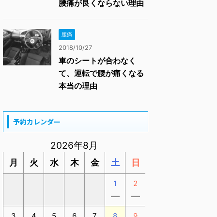
腰痛が良くならない理由
腰痛
2018/10/27
車のシートが合わなく
て、運転で腰が痛くなる
本当の理由
予約カレンダー
2026年8月
月
火
水
木
金
土
日
1
2
ー
ー
3
4
5
6
7
8
9