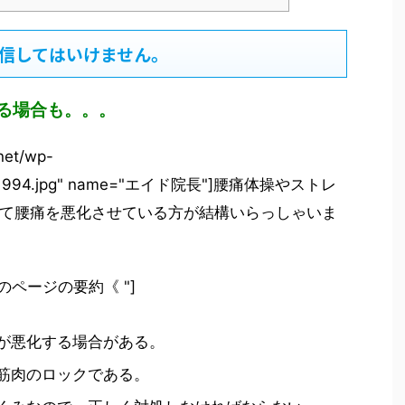
信してはいけません。
る場合も。。。
.net/wp-
DSC_1994.jpg" name="エイド院長"]腰痛体操やストレ
て腰痛を悪化させている方が結構いらっしゃいま
=" 》このページの要約《 "]
が悪化する場合がある。
筋肉のロックである。