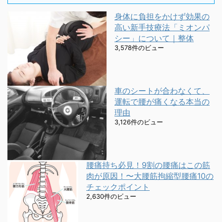
身体に負担をかけず効果の
高い新手技療法「ミオンパ
シー」について｜整体
3,578件のビュー
車のシートが合わなくて、
運転で腰が痛くなる本当の
理由
3,126件のビュー
腰痛持ち必見！9割の腰痛はこの筋
肉が原因！〜大腰筋拘縮型腰痛10の
チェックポイント
2,630件のビュー