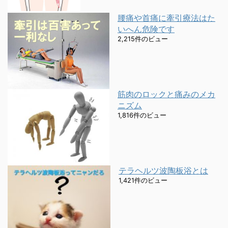
腰痛や首痛に牽引療法はた
いへん危険です
2,215件のビュー
筋肉のロックと痛みのメカ
ニズム
1,816件のビュー
テラヘルツ波陶板浴とは
1,421件のビュー