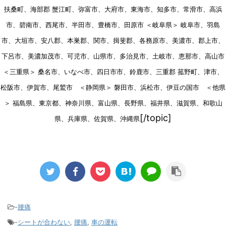
扶桑町、海部郡 蟹江町、弥富市、大府市、東海市、知多市、常滑市、高浜
市、碧南市、西尾市、半田市、豊橋市、田原市 ＜岐阜県＞ 岐阜市、羽島
市、大垣市、安八郡、本巣郡、関市、揖斐郡、各務原市、美濃市、郡上市、
下呂市、美濃加茂市、可児市、山県市、多治見市、土岐市、恵那市、高山市
＜三重県＞ 桑名市、いなべ市、四日市市、鈴鹿市、三重郡 菰野町、津市、
松阪市、伊賀市、尾鷲市 ＜静岡県＞ 磐田市、浜松市、伊豆の国市 ＜他県
＞ 福島県、東京都、神奈川県、富山県、長野県、福井県、滋賀県、和歌山
[/topic]
県、兵庫県、佐賀県、沖縄県
-
腰痛
-
シートが合わない
,
腰痛
,
車の運転