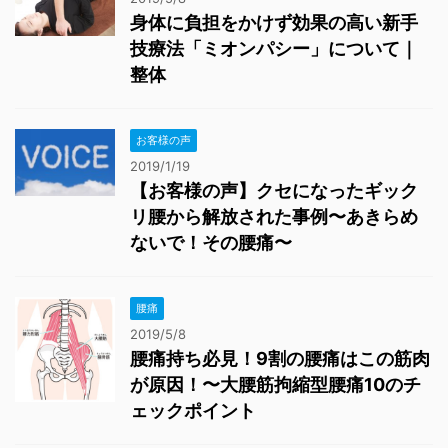
身体に負担をかけず効果の高い新手
技療法「ミオンパシー」について｜
整体
お客様の声
2019/1/19
【お客様の声】クセになったギック
リ腰から解放された事例〜あきらめ
ないで！その腰痛〜
腰痛
2019/5/8
腰痛持ち必見！9割の腰痛はこの筋肉
が原因！〜大腰筋拘縮型腰痛10のチ
ェックポイント