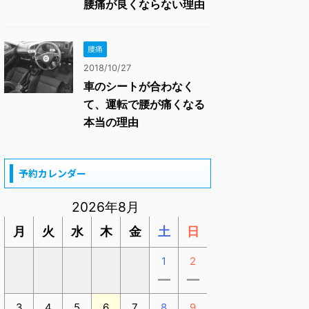
腰痛が良くならない理由
腰痛
2018/10/27
車のシートが合わなく
て、運転で腰が痛くなる
本当の理由
予約カレンダー
2026年8月
月
火
水
木
金
土
日
1
2
ー
ー
3
4
5
6
7
8
9