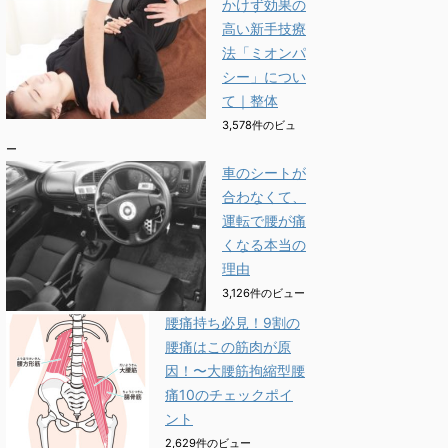
かけず効果の
高い新手技療
法「ミオンパ
シー」につい
て｜整体
3,578件のビュ
ー
車のシートが
合わなくて、
運転で腰が痛
くなる本当の
理由
3,126件のビュー
腰痛持ち必見！9割の
腰痛はこの筋肉が原
因！〜大腰筋拘縮型腰
痛10のチェックポイ
ント
2,629件のビュー