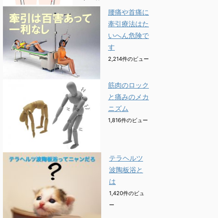
腰痛や首痛に
牽引療法はた
いへん危険で
す
2,214件のビュー
筋肉のロック
と痛みのメカ
ニズム
1,816件のビュー
テラヘルツ
波陶板浴と
は
1,420件のビュ
ー