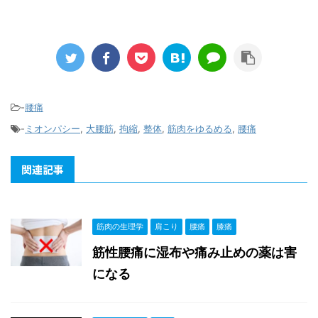
-
腰痛
-
ミオンパシー
,
大腰筋
,
拘縮
,
整体
,
筋肉をゆるめる
,
腰痛
関連記事
筋肉の生理学
肩こり
腰痛
膝痛
筋性腰痛に湿布や痛み止めの薬は害
になる