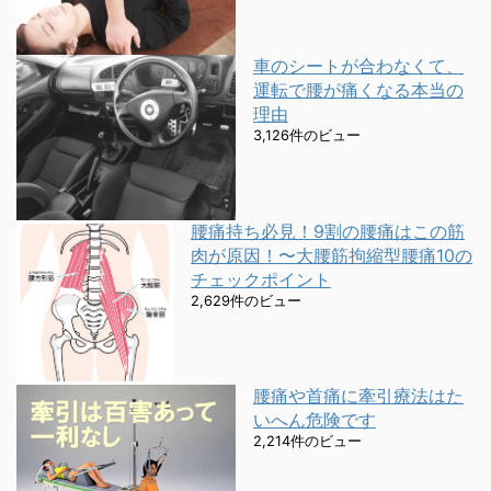
車のシートが合わなくて、
運転で腰が痛くなる本当の
理由
3,126件のビュー
腰痛持ち必見！9割の腰痛はこの筋
肉が原因！〜大腰筋拘縮型腰痛10の
チェックポイント
2,629件のビュー
腰痛や首痛に牽引療法はた
いへん危険です
2,214件のビュー