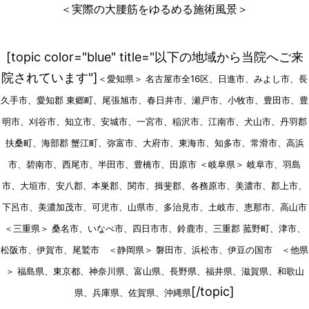
＜実際の大腰筋をゆるめる施術風景＞
[topic color="blue" title="以下の地域から当院へご来
院されています"]
＜愛知県＞ 名古屋市全16区、日進市、みよし市、長
久手市、愛知郡 東郷町、尾張旭市、春日井市、瀬戸市、小牧市、豊田市、豊
明市、刈谷市、知立市、安城市、一宮市、稲沢市、江南市、犬山市、丹羽郡
扶桑町、海部郡 蟹江町、弥富市、大府市、東海市、知多市、常滑市、高浜
市、碧南市、西尾市、半田市、豊橋市、田原市 ＜岐阜県＞ 岐阜市、羽島
市、大垣市、安八郡、本巣郡、関市、揖斐郡、各務原市、美濃市、郡上市、
下呂市、美濃加茂市、可児市、山県市、多治見市、土岐市、恵那市、高山市
＜三重県＞ 桑名市、いなべ市、四日市市、鈴鹿市、三重郡 菰野町、津市、
松阪市、伊賀市、尾鷲市 ＜静岡県＞ 磐田市、浜松市、伊豆の国市 ＜他県
＞ 福島県、東京都、神奈川県、富山県、長野県、福井県、滋賀県、和歌山
[/topic]
県、兵庫県、佐賀県、沖縄県