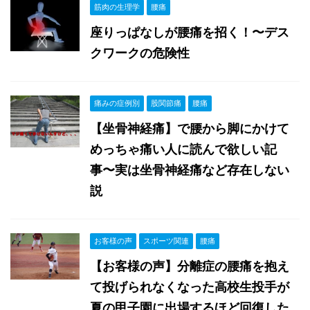
筋肉の生理学
腰痛
座りっぱなしが腰痛を招く！〜デス
クワークの危険性
痛みの症例別
股関節痛
腰痛
【坐骨神経痛】で腰から脚にかけて
めっちゃ痛い人に読んで欲しい記
事〜実は坐骨神経痛など存在しない
説
お客様の声
スポーツ関連
腰痛
【お客様の声】分離症の腰痛を抱え
て投げられなくなった高校生投手が
夏の甲子園に出場するほど回復した