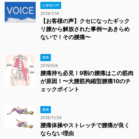
お客様の声
2019/1/19
【お客様の声】クセになったギック
リ腰から解放された事例〜あきらめ
ないで！その腰痛〜
腰痛
2019/5/8
腰痛持ち必見！9割の腰痛はこの筋肉
が原因！〜大腰筋拘縮型腰痛10のチ
ェックポイント
腰痛
2018/11/26
腰痛体操やストレッチで腰痛が良く
ならない理由