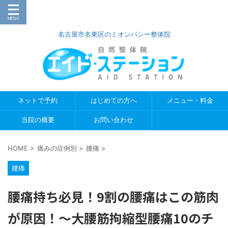
名古屋市名東区のミオンパシー整体院
ネットで予約
はじめての方へ
メニュー・料金
当院の概要
お問い合わせ
HOME
>
痛みの症例別
>
腰痛
>
腰痛
腰痛持ち必見！9割の腰痛はこの筋肉
が原因！〜大腰筋拘縮型腰痛10のチ