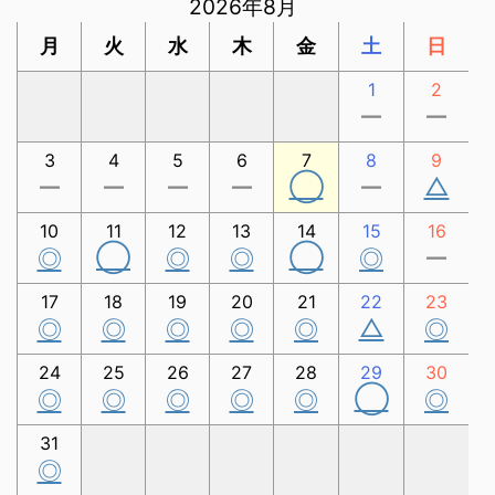
2026年8月
月
火
水
木
金
土
日
1
2
ー
ー
3
4
5
6
7
8
9
◯
△
ー
ー
ー
ー
ー
10
11
12
13
14
15
16
◯
◯
◎
◎
◎
◎
ー
17
18
19
20
21
22
23
△
◎
◎
◎
◎
◎
◎
24
25
26
27
28
29
30
◯
◎
◎
◎
◎
◎
◎
31
◎