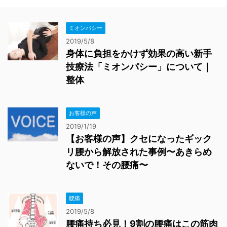
ミオンパシー
2019/5/8
身体に負担をかけず効果の高い新手
技療法「ミオンパシー」について｜
整体
お客様の声
2019/1/19
【お客様の声】クセになったギック
リ腰から解放された事例〜あきらめ
ないで！その腰痛〜
腰痛
2019/5/8
腰痛持ち必見！9割の腰痛はこの筋肉