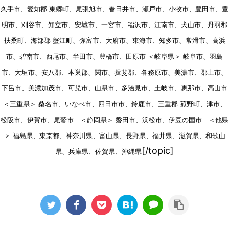
久手市、愛知郡 東郷町、尾張旭市、春日井市、瀬戸市、小牧市、豊田市、豊
明市、刈谷市、知立市、安城市、一宮市、稲沢市、江南市、犬山市、丹羽郡
扶桑町、海部郡 蟹江町、弥富市、大府市、東海市、知多市、常滑市、高浜
市、碧南市、西尾市、半田市、豊橋市、田原市 ＜岐阜県＞ 岐阜市、羽島
市、大垣市、安八郡、本巣郡、関市、揖斐郡、各務原市、美濃市、郡上市、
下呂市、美濃加茂市、可児市、山県市、多治見市、土岐市、恵那市、高山市
＜三重県＞ 桑名市、いなべ市、四日市市、鈴鹿市、三重郡 菰野町、津市、
松阪市、伊賀市、尾鷲市 ＜静岡県＞ 磐田市、浜松市、伊豆の国市 ＜他県
＞ 福島県、東京都、神奈川県、富山県、長野県、福井県、滋賀県、和歌山
[/topic]
県、兵庫県、佐賀県、沖縄県