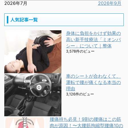
2026年7月
2026年9月
人気記事一覧
身体に負担をかけず効果の
高い新手技療法「ミオンパ
シー」について｜整体
3,578件のビュー
車のシートが合わなくて、
運転で腰が痛くなる本当の
理由
3,126件のビュー
腰痛持ち必見！9割の腰痛はこの筋
肉が原因！〜大腰筋拘縮型腰痛10の