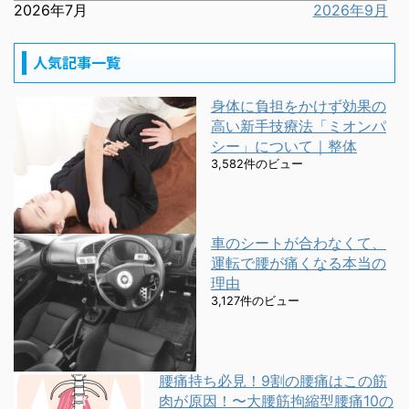
2026年7月
2026年9月
人気記事一覧
身体に負担をかけず効果の
高い新手技療法「ミオンパ
シー」について｜整体
3,582件のビュー
車のシートが合わなくて、
運転で腰が痛くなる本当の
理由
3,127件のビュー
腰痛持ち必見！9割の腰痛はこの筋
肉が原因！〜大腰筋拘縮型腰痛10の