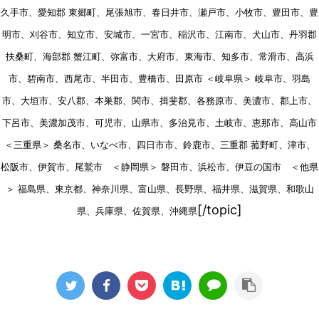
久手市、愛知郡 東郷町、尾張旭市、春日井市、瀬戸市、小牧市、豊田市、豊
明市、刈谷市、知立市、安城市、一宮市、稲沢市、江南市、犬山市、丹羽郡
扶桑町、海部郡 蟹江町、弥富市、大府市、東海市、知多市、常滑市、高浜
市、碧南市、西尾市、半田市、豊橋市、田原市 ＜岐阜県＞ 岐阜市、羽島
市、大垣市、安八郡、本巣郡、関市、揖斐郡、各務原市、美濃市、郡上市、
下呂市、美濃加茂市、可児市、山県市、多治見市、土岐市、恵那市、高山市
＜三重県＞ 桑名市、いなべ市、四日市市、鈴鹿市、三重郡 菰野町、津市、
松阪市、伊賀市、尾鷲市 ＜静岡県＞ 磐田市、浜松市、伊豆の国市 ＜他県
＞ 福島県、東京都、神奈川県、富山県、長野県、福井県、滋賀県、和歌山
[/topic]
県、兵庫県、佐賀県、沖縄県