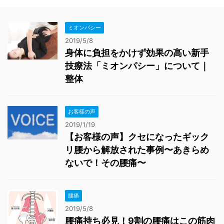
ミオンパシー
2019/5/8
身体に負担をかけず効果の高い新手
技療法「ミオンパシー」について｜
整体
お客様の声
2019/1/19
【お客様の声】クセになったギック
リ腰から解放された事例〜あきらめ
ないで！その腰痛〜
腰痛
2019/5/8
腰痛持ち必見！9割の腰痛はこの筋肉