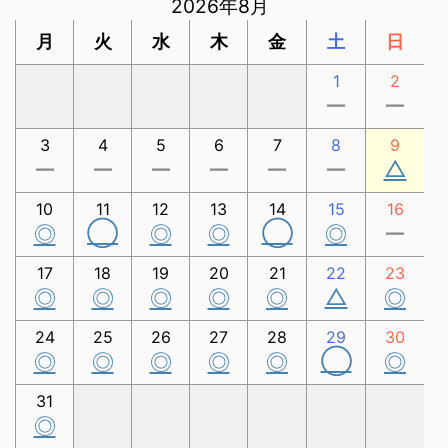
2026年8月
月
火
水
木
金
土
日
1
2
ー
ー
3
4
5
6
7
8
9
△
ー
ー
ー
ー
ー
ー
10
11
12
13
14
15
16
◯
◯
◎
◎
◎
◎
ー
17
18
19
20
21
22
23
△
◎
◎
◎
◎
◎
◎
24
25
26
27
28
29
30
◯
◎
◎
◎
◎
◎
◎
31
◎