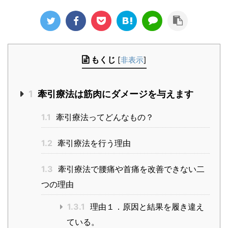
もくじ
[
非表示
]
1
牽引療法は筋肉にダメージを与えます
1.1
牽引療法ってどんなもの？
1.2
牽引療法を行う理由
1.3
牽引療法で腰痛や首痛を改善できない二
つの理由
1.3.1
理由１．原因と結果を履き違え
ている。