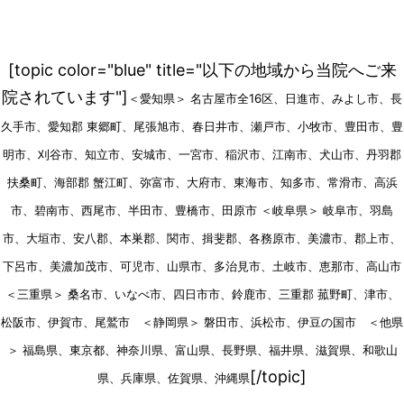
[topic color="blue" title="以下の地域から当院へご来
院されています"]
＜愛知県＞ 名古屋市全16区、日進市、みよし市、長
久手市、愛知郡 東郷町、尾張旭市、春日井市、瀬戸市、小牧市、豊田市、豊
明市、刈谷市、知立市、安城市、一宮市、稲沢市、江南市、犬山市、丹羽郡
扶桑町、海部郡 蟹江町、弥富市、大府市、東海市、知多市、常滑市、高浜
市、碧南市、西尾市、半田市、豊橋市、田原市 ＜岐阜県＞ 岐阜市、羽島
市、大垣市、安八郡、本巣郡、関市、揖斐郡、各務原市、美濃市、郡上市、
下呂市、美濃加茂市、可児市、山県市、多治見市、土岐市、恵那市、高山市
＜三重県＞ 桑名市、いなべ市、四日市市、鈴鹿市、三重郡 菰野町、津市、
松阪市、伊賀市、尾鷲市 ＜静岡県＞ 磐田市、浜松市、伊豆の国市 ＜他県
＞ 福島県、東京都、神奈川県、富山県、長野県、福井県、滋賀県、和歌山
[/topic]
県、兵庫県、佐賀県、沖縄県