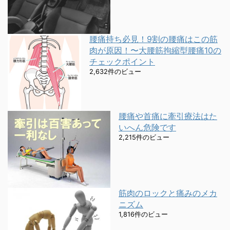
腰痛持ち必見！9割の腰痛はこの筋
肉が原因！〜大腰筋拘縮型腰痛10の
チェックポイント
2,632件のビュー
腰痛や首痛に牽引療法はた
いへん危険です
2,215件のビュー
筋肉のロックと痛みのメカ
ニズム
1,816件のビュー