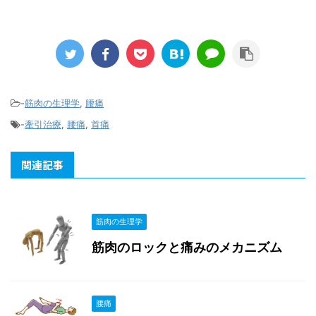
-
筋肉の生理学
,
腰痛
-
牽引治療
,
腰痛
,
首痛
関連記事
筋肉の生理学
筋肉のロックと痛みのメカニズム
腰痛