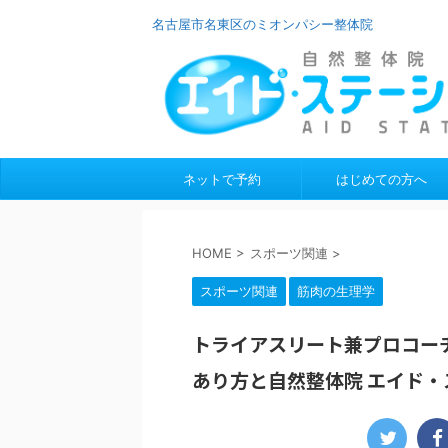
名古屋市名東区のミオンパシー整体院
ネットで予約
はじめての方へ
HOME
>
スポーツ関連
>
スポーツ関連
筋肉の生理学
トライアスリート兼プロコー
あり方と自然整体院 エイド・