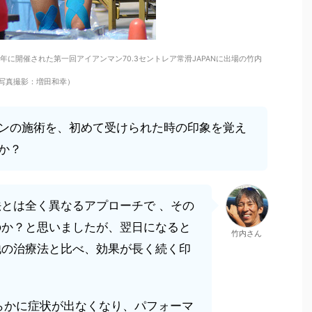
年に開催された第一回アイアンマン70.3セントレア常滑JAPANに出場の竹内
写真撮影：増田和幸）
ンの施術を、初めて受けられた時の印象を覚え
か？
とは全く異なるアプローチで 、その
のか？と思いましたが、翌日になると
竹内さん
他の治療法と比べ、効果が長く続く印
らかに症状が出なくなり、パフォーマ