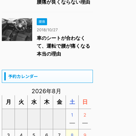
腰痛が良くならない理由
腰痛
2018/10/27
車のシートが合わなく
て、運転で腰が痛くなる
本当の理由
予約カレンダー
2026年8月
月
火
水
木
金
土
日
1
2
ー
ー
3
4
5
6
7
8
9