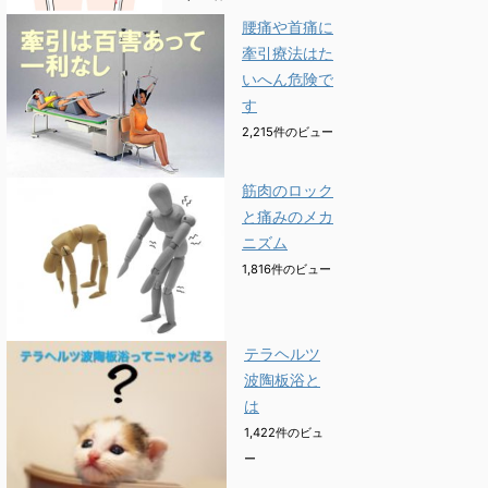
腰痛や首痛に
牽引療法はた
いへん危険で
す
2,215件のビュー
筋肉のロック
と痛みのメカ
ニズム
1,816件のビュー
テラヘルツ
波陶板浴と
は
1,422件のビュ
ー