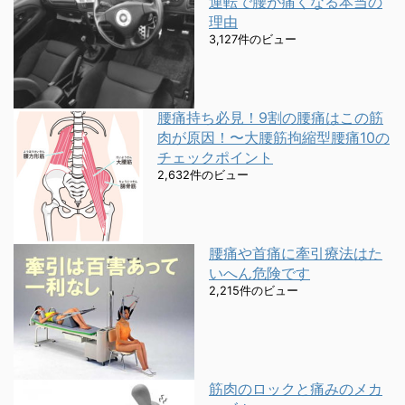
運転で腰が痛くなる本当の
理由
3,127件のビュー
腰痛持ち必見！9割の腰痛はこの筋
肉が原因！〜大腰筋拘縮型腰痛10の
チェックポイント
2,632件のビュー
腰痛や首痛に牽引療法はた
いへん危険です
2,215件のビュー
筋肉のロックと痛みのメカ