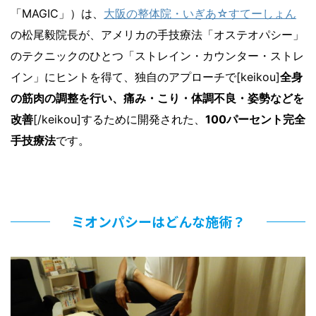
「MAGIC」）は、
大阪の整体院・いぎあ☆すてーしょん
の松尾毅院長が、アメリカの手技療法「オステオパシー」
のテクニックのひとつ「ストレイン・カウンター・ストレ
イン」にヒントを得て、独自のアプローチで[keikou]
全身
の筋肉の調整を行い、痛み・こり・体調不良・姿勢などを
改善
[/keikou]するために開発された、
100パーセント完全
手技療法
です。
ミオンパシーはどんな施術？