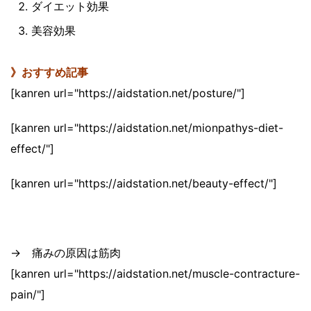
ダイエット効果
美容効果
》おすすめ記事
[kanren url="https://aidstation.net/posture/"]
[kanren url="https://aidstation.net/mionpathys-diet-
effect/"]
[kanren url="https://aidstation.net/beauty-effect/"]
→ 痛みの原因は筋肉
[kanren url="https://aidstation.net/muscle-contracture-
pain/"]