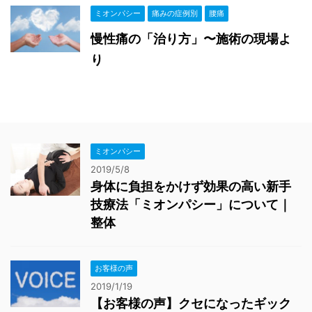
ミオンパシー
痛みの症例別
腰痛
慢性痛の「治り方」〜施術の現場よ
り
ミオンパシー
2019/5/8
身体に負担をかけず効果の高い新手
技療法「ミオンパシー」について｜
整体
お客様の声
2019/1/19
【お客様の声】クセになったギック