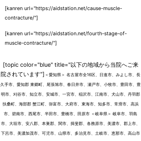
[kanren url="https://aidstation.net/cause-muscle-
contracture/"]
[kanren url="https://aidstation.net/fourth-stage-of-
muscle-contracture/"]
[topic color="blue" title="以下の地域から当院へご来
院されています"]
＜愛知県＞ 名古屋市全16区、日進市、みよし市、長
久手市、愛知郡 東郷町、尾張旭市、春日井市、瀬戸市、小牧市、豊田市、豊
明市、刈谷市、知立市、安城市、一宮市、稲沢市、江南市、犬山市、丹羽郡
扶桑町、海部郡 蟹江町、弥富市、大府市、東海市、知多市、常滑市、高浜
市、碧南市、西尾市、半田市、豊橋市、田原市 ＜岐阜県＞ 岐阜市、羽島
市、大垣市、安八郡、本巣郡、関市、揖斐郡、各務原市、美濃市、郡上市、
下呂市、美濃加茂市、可児市、山県市、多治見市、土岐市、恵那市、高山市