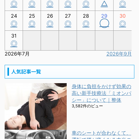
△
◎
◎
◎
◎
◎
◎
24
25
26
27
28
29
30
◯
◎
◎
◎
◎
◎
◎
31
◎
2026年7月
2026年9月
人気記事一覧
身体に負担をかけず効果の
高い新手技療法「ミオンパ
シー」について｜整体
3,582件のビュー
車のシートが合わなくて、