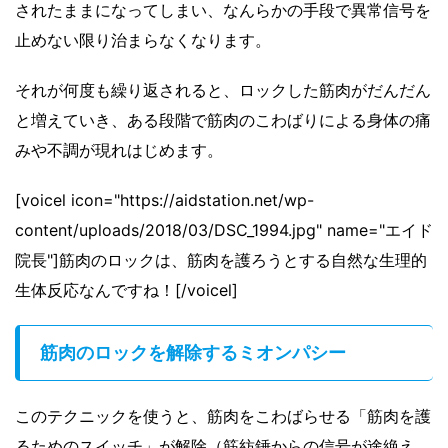
されたままになってしまい、なんらかの手段で異常信号を
止めない限り治まらなくなります。
それが何度も繰り返されると、ロックした筋肉がだんだん
と増えていき、ある段階で筋肉のこわばりによる身体の痛
みや不調が現れはじめます。
[voicel icon="https://aidstation.net/wp-
content/uploads/2018/03/DSC_1994.jpg" name="エイド
院長"]筋肉のロックは、筋肉を護ろうとする自然な生理的
生体反応なんですね！[/voicel]
筋肉のロックを解除するミオンパシー
このテクニックを使うと、筋肉をこわばらせる「筋肉を護
るためのスイッチ」が解除（筋紡錘からの信号が途絶え