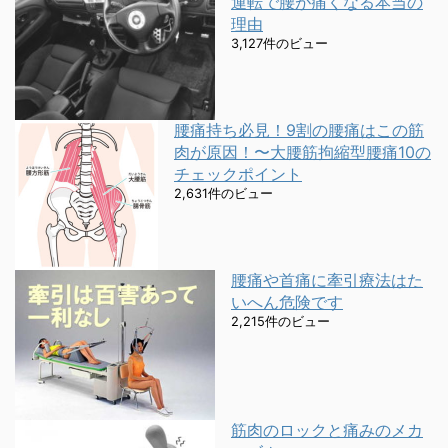
運転で腰が痛くなる本当の
理由
3,127件のビュー
腰痛持ち必見！9割の腰痛はこの筋
肉が原因！〜大腰筋拘縮型腰痛10の
チェックポイント
2,631件のビュー
腰痛や首痛に牽引療法はた
いへん危険です
2,215件のビュー
筋肉のロックと痛みのメカ