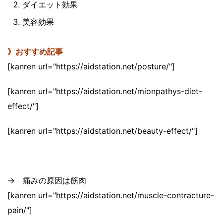
ダイエット効果
美容効果
》おすすめ記事
[kanren url="https://aidstation.net/posture/"]
[kanren url="https://aidstation.net/mionpathys-diet-
effect/"]
[kanren url="https://aidstation.net/beauty-effect/"]
→ 痛みの原因は筋肉
[kanren url="https://aidstation.net/muscle-contracture-
pain/"]