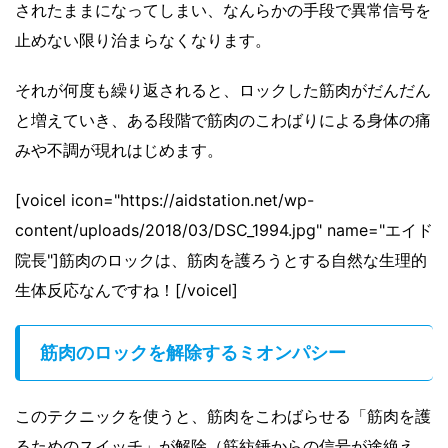
されたままになってしまい、なんらかの手段で異常信号を
止めない限り治まらなくなります。
それが何度も繰り返されると、ロックした筋肉がだんだん
と増えていき、ある段階で筋肉のこわばりによる身体の痛
みや不調が現れはじめます。
[voicel icon="https://aidstation.net/wp-
content/uploads/2018/03/DSC_1994.jpg" name="エイド
院長"]筋肉のロックは、筋肉を護ろうとする自然な生理的
生体反応なんですね！[/voicel]
筋肉のロックを解除するミオンパシー
このテクニックを使うと、筋肉をこわばらせる「筋肉を護
るためのスイッチ」が解除（筋紡錘からの信号が途絶え