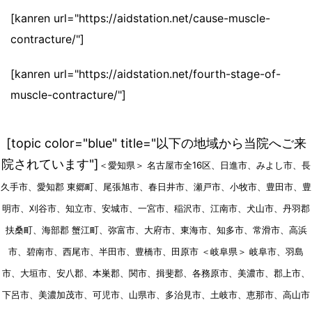
[kanren url="https://aidstation.net/cause-muscle-
contracture/"]
[kanren url="https://aidstation.net/fourth-stage-of-
muscle-contracture/"]
[topic color="blue" title="以下の地域から当院へご来
院されています"]
＜愛知県＞ 名古屋市全16区、日進市、みよし市、長
久手市、愛知郡 東郷町、尾張旭市、春日井市、瀬戸市、小牧市、豊田市、豊
明市、刈谷市、知立市、安城市、一宮市、稲沢市、江南市、犬山市、丹羽郡
扶桑町、海部郡 蟹江町、弥富市、大府市、東海市、知多市、常滑市、高浜
市、碧南市、西尾市、半田市、豊橋市、田原市 ＜岐阜県＞ 岐阜市、羽島
市、大垣市、安八郡、本巣郡、関市、揖斐郡、各務原市、美濃市、郡上市、
下呂市、美濃加茂市、可児市、山県市、多治見市、土岐市、恵那市、高山市