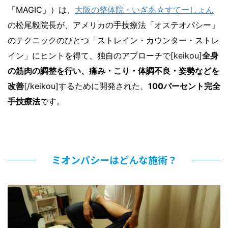
「MAGIC」）は、
大阪の整体院・いぎあ☆すてーしょん
の松尾毅院長が、アメリカの手技療法「オステオパシー」
のテクニックのひとつ「ストレイン・カウンター・ストレ
イン」にヒントを得て、独自のアプローチで[keikou]
全身
の筋肉の調整を行い、痛み・こり・体調不良・姿勢などを
改善
[/keikou]するために開発された、
100パーセント完全
手技療法
です。
ミオンパシーはどんな施術？