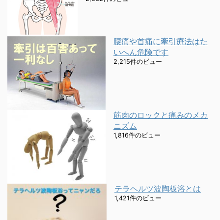
腰痛や首痛に牽引療法はた
いへん危険です
2,215件のビュー
筋肉のロックと痛みのメカ
ニズム
1,816件のビュー
テラヘルツ波陶板浴とは
1,421件のビュー