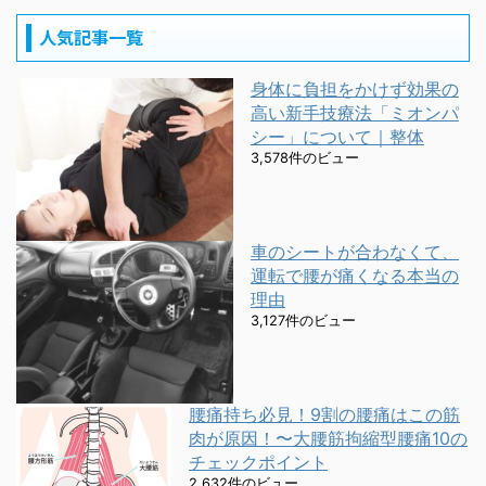
人気記事一覧
身体に負担をかけず効果の
高い新手技療法「ミオンパ
シー」について｜整体
3,578件のビュー
車のシートが合わなくて、
運転で腰が痛くなる本当の
理由
3,127件のビュー
腰痛持ち必見！9割の腰痛はこの筋
肉が原因！〜大腰筋拘縮型腰痛10の
チェックポイント
2,632件のビュー