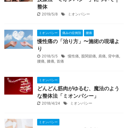
整体
2019/5/8
ミオンパシー
ミオンパシー
痛みの症例別
腰痛
慢性痛の「治り方」〜施術の現場よ
り
2018/5/5
慢性痛
,
股関節痛
,
肩痛
,
背中痛
,
腰痛
,
膝痛
,
首痛
ミオンパシー
どんどん筋肉がゆるむ、魔法のよう
な整体法「ミオンパシー」
2018/4/24
ミオンパシー
ミオンパシー