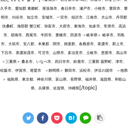
久手市、愛知郡 東郷町、尾張旭市、春日井市、瀬戸市、小牧市、豊田市、豊
明市、刈谷市、知立市、安城市、一宮市、稲沢市、江南市、犬山市、丹羽郡
扶桑町、海部郡 蟹江町、弥富市、大府市、東海市、知多市、常滑市、高浜
市、碧南市、西尾市、半田市、豊橋市、田原市 ＜岐阜県＞ 岐阜市、羽島
市、大垣市、安八郡、本巣郡、関市、揖斐郡、各務原市、美濃市、郡上市、
下呂市、美濃加茂市、可児市、山県市、多治見市、土岐市、恵那市、高山市
＜三重県＞ 桑名市、いなべ市、四日市市、鈴鹿市、三重郡 菰野町、津市、
松阪市、伊賀市、尾鷲市 ＜静岡県＞ 磐田市、浜松市、伊豆の国市 ＜他県
＞ 福島県、東京都、神奈川県、富山県、長野県、福井県、滋賀県、和歌山
[/topic]
県、兵庫県、佐賀県、沖縄県