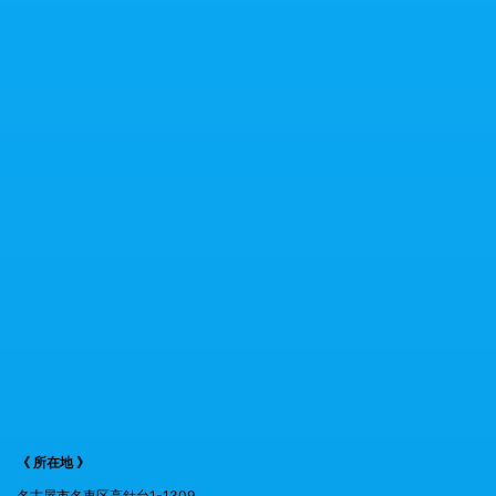
《 所在地 》
名古屋市名東区高針台1-1309