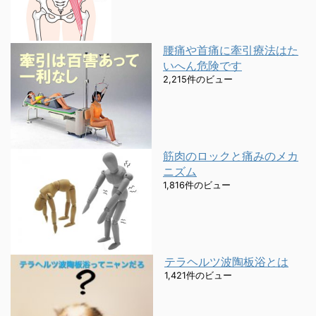
腰痛や首痛に牽引療法はた
いへん危険です
2,215件のビュー
筋肉のロックと痛みのメカ
ニズム
1,816件のビュー
テラヘルツ波陶板浴とは
1,421件のビュー