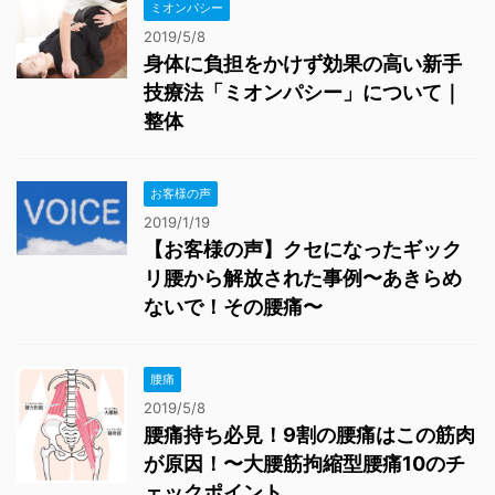
ミオンパシー
2019/5/8
身体に負担をかけず効果の高い新手
技療法「ミオンパシー」について｜
整体
お客様の声
2019/1/19
【お客様の声】クセになったギック
リ腰から解放された事例〜あきらめ
ないで！その腰痛〜
腰痛
2019/5/8
腰痛持ち必見！9割の腰痛はこの筋肉
が原因！〜大腰筋拘縮型腰痛10のチ
ェックポイント