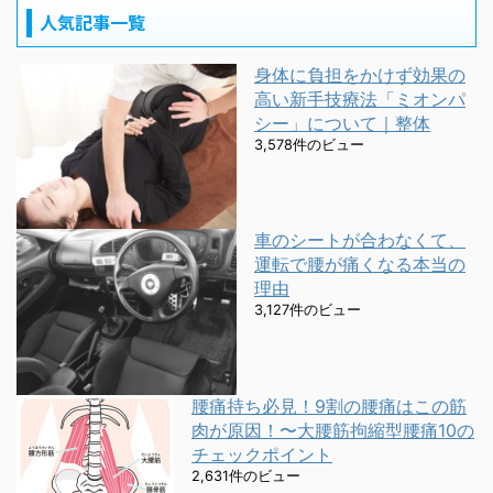
人気記事一覧
身体に負担をかけず効果の
高い新手技療法「ミオンパ
シー」について｜整体
3,578件のビュー
車のシートが合わなくて、
運転で腰が痛くなる本当の
理由
3,127件のビュー
腰痛持ち必見！9割の腰痛はこの筋
肉が原因！〜大腰筋拘縮型腰痛10の
チェックポイント
2,631件のビュー