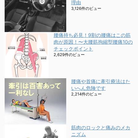
理由
3,126件のビュー
腰痛持ち必見！9割の腰痛はこの筋
肉が原因！〜大腰筋拘縮型腰痛10の
チェックポイント
2,629件のビュー
腰痛や首痛に牽引療法はた
いへん危険です
2,214件のビュー
筋肉のロックと痛みのメカ
ニズム