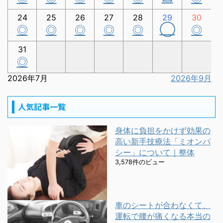
24
25
26
27
28
29
30
◯
◎
◎
◎
◎
◎
◎
31
◎
2026年7月
2026年9月
人気記事一覧
身体に負担をかけず効果の
高い新手技療法「ミオンパ
シー」について｜整体
3,578件のビュー
車のシートが合わなくて、
運転で腰が痛くなる本当の