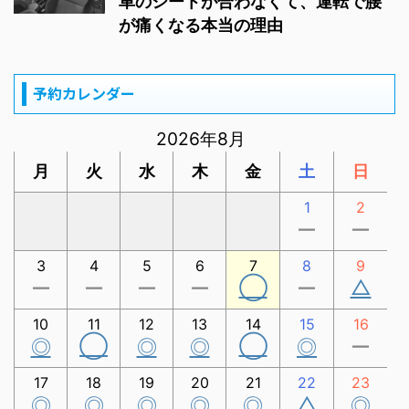
車のシートが合わなくて、運転で腰
が痛くなる本当の理由
予約カレンダー
2026年8月
月
火
水
木
金
土
日
1
2
ー
ー
3
4
5
6
7
8
9
◯
△
ー
ー
ー
ー
ー
10
11
12
13
14
15
16
◯
◯
◎
◎
◎
◎
ー
17
18
19
20
21
22
23
△
◎
◎
◎
◎
◎
◎