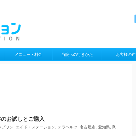
メニュー・料金
当院への行きかた
お客様の声
浴のお試しとご購入
ップワン
,
エイド・ステーション
,
テラヘルツ
,
名古屋市
,
愛知県
,
陶