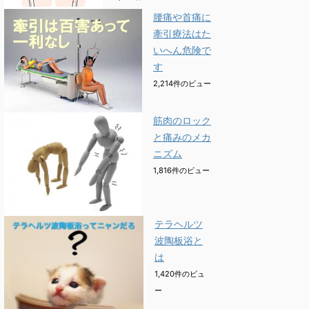
腰痛や首痛に
牽引療法はた
いへん危険で
す
2,214件のビュー
筋肉のロック
と痛みのメカ
ニズム
1,816件のビュー
テラヘルツ
波陶板浴と
は
1,420件のビュ
ー