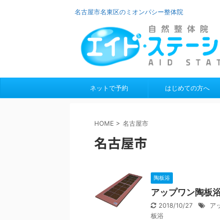
名古屋市名東区のミオンパシー整体院
ネットで予約
はじめての方へ
HOME
>
名古屋市
名古屋市
陶板浴
アップワン陶板
2018/10/27
ア
板浴