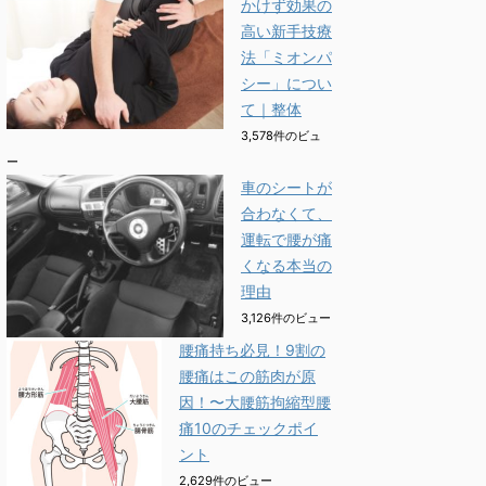
かけず効果の
高い新手技療
法「ミオンパ
シー」につい
て｜整体
3,578件のビュ
ー
車のシートが
合わなくて、
運転で腰が痛
くなる本当の
理由
3,126件のビュー
腰痛持ち必見！9割の
腰痛はこの筋肉が原
因！〜大腰筋拘縮型腰
痛10のチェックポイ
ント
2,629件のビュー