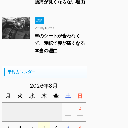
腰痛が良くならない理由
腰痛
2018/10/27
車のシートが合わなく
て、運転で腰が痛くなる
本当の理由
予約カレンダー
2026年8月
月
火
水
木
金
土
日
1
2
ー
ー
3
4
5
6
7
8
9