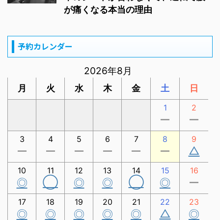
が痛くなる本当の理由
予約カレンダー
2026年8月
月
火
水
木
金
土
日
1
2
ー
ー
3
4
5
6
7
8
9
△
ー
ー
ー
ー
ー
ー
10
11
12
13
14
15
16
◯
◯
◎
◎
◎
◎
ー
17
18
19
20
21
22
23
△
◎
◎
◎
◎
◎
◎