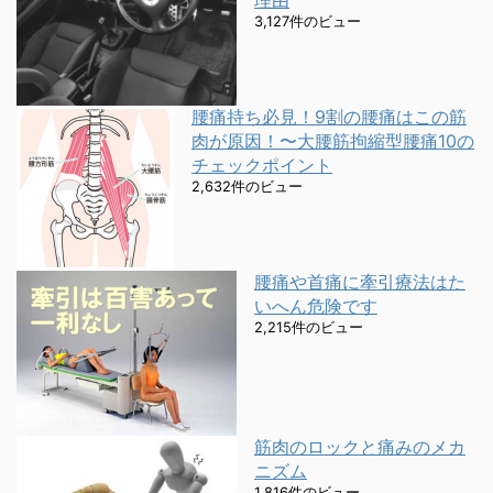
3,127件のビュー
腰痛持ち必見！9割の腰痛はこの筋
肉が原因！〜大腰筋拘縮型腰痛10の
チェックポイント
2,632件のビュー
腰痛や首痛に牽引療法はた
いへん危険です
2,215件のビュー
筋肉のロックと痛みのメカ
ニズム
1,816件のビュー