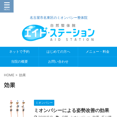
名古屋市名東区のミオンパシー整体院
ネットで予約
はじめての方へ
メニュー・料金
当院の概要
お問い合わせ
HOME
>
効果
効果
ミオンパシー
ミオンパシーによる姿勢改善の効果
2018/5/9
O脚
,
ミオンパシー
,
効果
,
反り腰
,