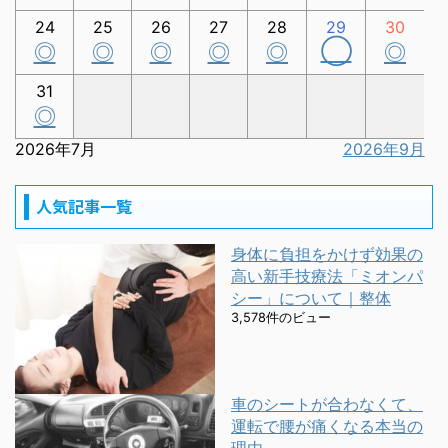
24
25
26
27
28
29
30
◯
◎
◎
◎
◎
◎
◎
31
◎
2026年7月
2026年9月
人気記事一覧
身体に負担をかけず効果の
高い新手技療法「ミオンパ
シー」について｜整体
3,578件のビュー
車のシートが合わなくて、
運転で腰が痛くなる本当の
理由