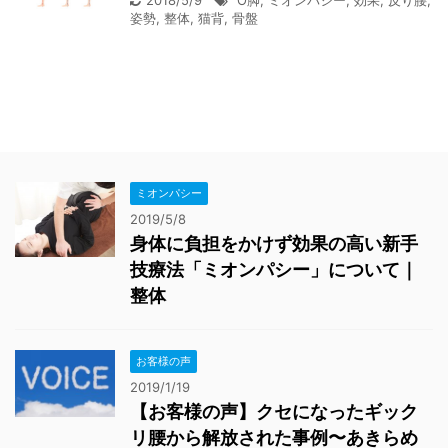
姿勢
,
整体
,
猫背
,
骨盤
ミオンパシー
2019/5/8
身体に負担をかけず効果の高い新手
技療法「ミオンパシー」について｜
整体
お客様の声
2019/1/19
【お客様の声】クセになったギック
リ腰から解放された事例〜あきらめ