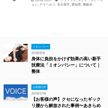
ョン
,
テラヘルツ
,
名古屋市
,
愛知県
,
陶板浴
ミオンパシー
2019/5/8
身体に負担をかけず効果の高い新手
技療法「ミオンパシー」について｜
整体
お客様の声
2019/1/19
【お客様の声】クセになったギック
リ腰から解放された事例〜あきらめ