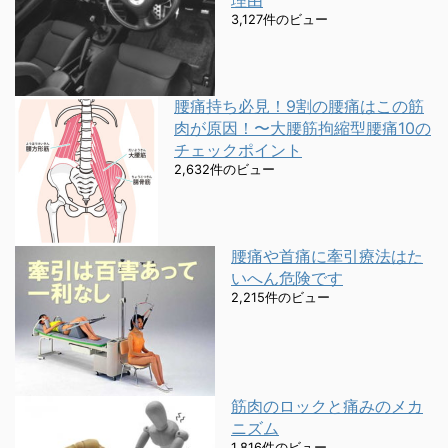
3,127件のビュー
腰痛持ち必見！9割の腰痛はこの筋
肉が原因！〜大腰筋拘縮型腰痛10の
チェックポイント
2,632件のビュー
腰痛や首痛に牽引療法はた
いへん危険です
2,215件のビュー
筋肉のロックと痛みのメカ
ニズム
1,816件のビュー