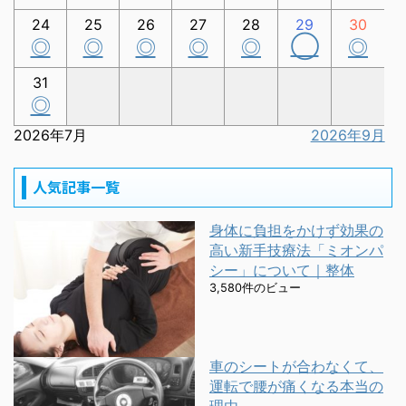
24
25
26
27
28
29
30
◯
◎
◎
◎
◎
◎
◎
31
◎
2026年7月
2026年9月
人気記事一覧
身体に負担をかけず効果の
高い新手技療法「ミオンパ
シー」について｜整体
3,580件のビュー
車のシートが合わなくて、
運転で腰が痛くなる本当の
理由