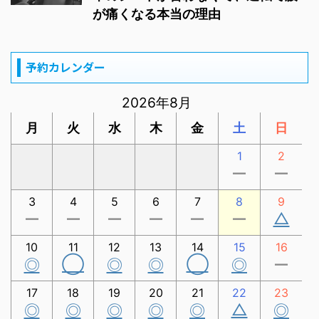
が痛くなる本当の理由
予約カレンダー
2026年8月
月
火
水
木
金
土
日
1
2
ー
ー
3
4
5
6
7
8
9
△
ー
ー
ー
ー
ー
ー
10
11
12
13
14
15
16
◯
◯
◎
◎
◎
◎
ー
17
18
19
20
21
22
23
△
◎
◎
◎
◎
◎
◎