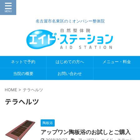
名古屋市名東区のミオンパシー整体院
ネットで予約
はじめての方へ
メニュー・料金
当院の概要
お問い合わせ
HOME
>
テラヘルツ
テラヘルツ
陶板浴
アップワン陶板浴のお試しとご購入
2018/10/27
アップワン
,
エイド・ステーシ