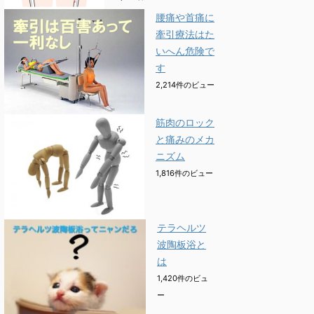
腰痛や首痛に
牽引療法はた
いへん危険で
す
2,214件のビュー
筋肉のロック
と痛みのメカ
ニズム
1,816件のビュー
テラヘルツ
波陶板浴と
は
1,420件のビュ
ー