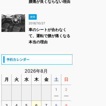
腰痛が良くならない理由
腰痛
2018/10/27
車のシートが合わなく
て、運転で腰が痛くなる
本当の理由
予約カレンダー
2026年8月
月
火
水
木
金
土
日
1
2
ー
ー
3
4
5
6
7
8
9