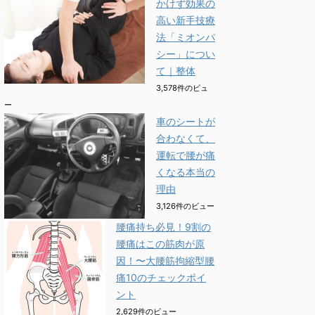
かけず効果の
高い新手技療
法「ミオンパ
シー」につい
て｜整体
3,578件のビュ
ー
車のシートが
合わなくて、
運転で腰が痛
くなる本当の
理由
3,126件のビュー
腰痛持ち必見！9割の
腰痛はこの筋肉が原
因！〜大腰筋拘縮型腰
痛10のチェックポイ
ント
2,629件のビュー