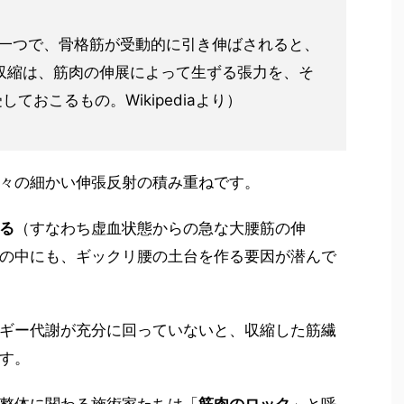
の一つで、骨格筋が受動的に引き伸ばされると、
収縮は、筋肉の伸展によって生ずる張力を、そ
ておこるもの。Wikipediaより）
々の細かい伸張反射の積み重ねです。
る
（すなわち虚血状態からの急な大腰筋の伸
の中にも、ギックリ腰の土台を作る要因が潜んで
ギー代謝が充分に回っていないと、収縮した筋繊
す。
整体に関わる施術家たちは「
筋肉のロック
」と呼