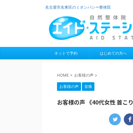
名古屋市名東区のミオンパシー整体院
ネットで予約
はじめての方へ
HOME
>
お客様の声
>
お客様の声
首痛
お客様の声 《40代女性 首こ