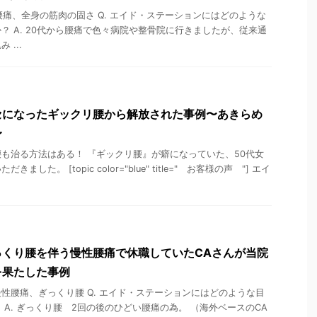
 腰痛、全身の筋肉の固さ Q. エイド・ステーションにはどのような
？ A. 20代から腰痛で色々病院や整骨院に行きましたが、従来通
...
セになったギックリ腰から解放された事例〜あきらめ
〜
も治る方法はある！ 『ギックリ腰』が癖になっていた、50代女
した。 [topic color="blue" title=" お客様の声 "] エイ
っくり腰を伴う慢性腰痛で休職していたCAさんが当院
を果たした事例
性 慢性腰痛、ぎっくり腰 Q. エイド・ステーションにはどのような目
 A. ぎっくり腰 2回の後のひどい腰痛の為。 （海外ベースのCA