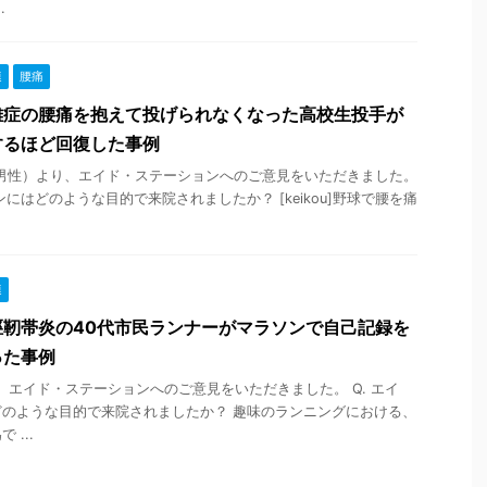
.
連
腰痛
離症の腰痛を抱えて投げられなくなった高校生投手が
するほど回復した事例
 男性）より、エイド・ステーションへのご意見をいただきました。
ンにはどのような目的で来院されましたか？ [keikou]野球で腰を痛
連
脛靭帯炎の40代市民ランナーがマラソンで自己記録を
った事例
 より、エイド・ステーションへのご意見をいただきました。 Q. エイ
のような目的で来院されましたか？ 趣味のランニングにおける、
...