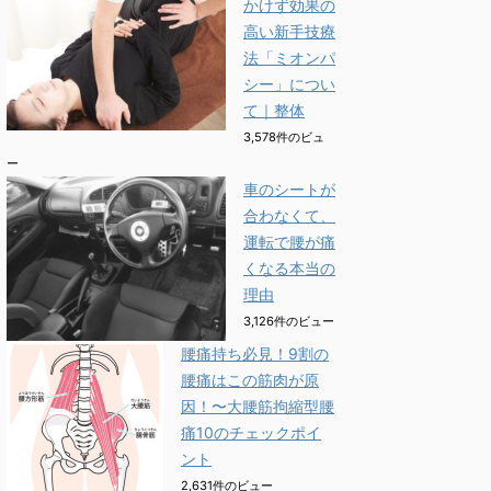
かけず効果の
高い新手技療
法「ミオンパ
シー」につい
て｜整体
3,578件のビュ
ー
車のシートが
合わなくて、
運転で腰が痛
くなる本当の
理由
3,126件のビュー
腰痛持ち必見！9割の
腰痛はこの筋肉が原
因！〜大腰筋拘縮型腰
痛10のチェックポイ
ント
2,631件のビュー