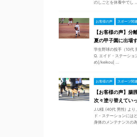
のしごとを休養中でし ..
お客様の声
スポーツ関
【お客様の声】分
夏の甲子園に出場
学生野球の投手（10代
Q. エイド・ステーショ
め[/keikou] ...
お客様の声
スポーツ関
【お客様の声】腸
次々塗り替えてい
J.U様 (40代 男性)
ド・ステーションにはど
身体のメンテナンスの為で 