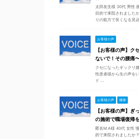
太田友生様 30代 男性
目的で来院されましたか
りの処方で良くなる見込み 
お客様の声
【お客様の声】ク
ないで！その腰痛
クセになったギックリ腰
性患者様から生の声をいただきま
ド ...
お客様の声
腰痛
【お客様の声】ぎ
の施術で職場復帰
匿名M.A様 40代 女
的で来院されましたか？