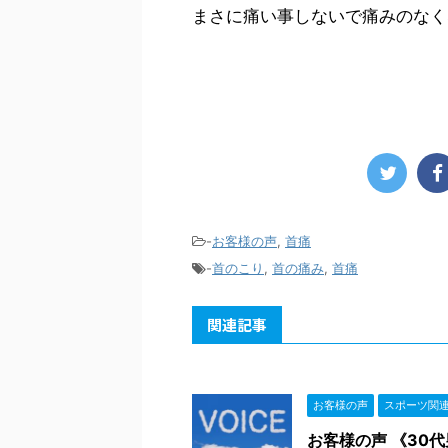
まさに痛い事しないで痛みのなく
-
お客様の声
,
首痛
-
首のこり
,
首の痛み
,
首痛
関連記事
お客様の声
スポーツ関
お客様の声 《30代