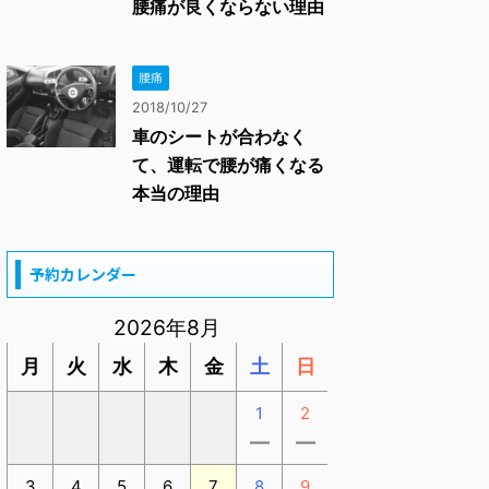
腰痛が良くならない理由
腰痛
2018/10/27
車のシートが合わなく
て、運転で腰が痛くなる
本当の理由
予約カレンダー
2026年8月
月
火
水
木
金
土
日
1
2
ー
ー
3
4
5
6
7
8
9