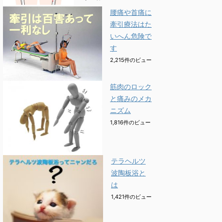
腰痛や首痛に
牽引療法はた
いへん危険で
す
2,215件のビュー
筋肉のロック
と痛みのメカ
ニズム
1,816件のビュー
テラヘルツ
波陶板浴と
は
1,421件のビュー