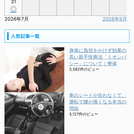
31
◎
2026年7月
2026年9月
人気記事一覧
身体に負担をかけず効果の
高い新手技療法「ミオンパ
シー」について｜整体
3,582件のビュー
車のシートが合わなくて、
運転で腰が痛くなる本当の
理由
3,127件のビュー