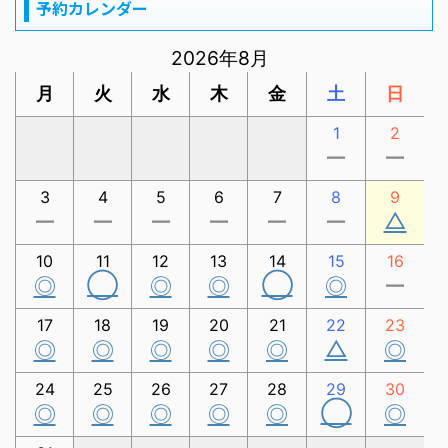
予約カレンダー
2026年8月
月
火
水
木
金
土
日
1
2
ー
ー
3
4
5
6
7
8
9
△
ー
ー
ー
ー
ー
ー
10
11
12
13
14
15
16
◯
◯
◎
◎
◎
◎
ー
17
18
19
20
21
22
23
△
◎
◎
◎
◎
◎
◎
24
25
26
27
28
29
30
◯
◎
◎
◎
◎
◎
◎