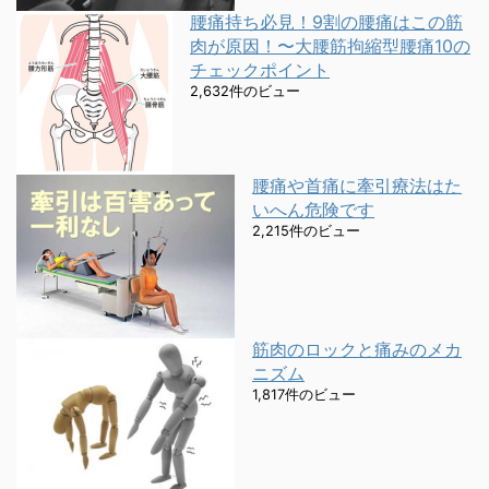
腰痛持ち必見！9割の腰痛はこの筋
肉が原因！〜大腰筋拘縮型腰痛10の
チェックポイント
2,632件のビュー
腰痛や首痛に牽引療法はた
いへん危険です
2,215件のビュー
筋肉のロックと痛みのメカ
ニズム
1,817件のビュー