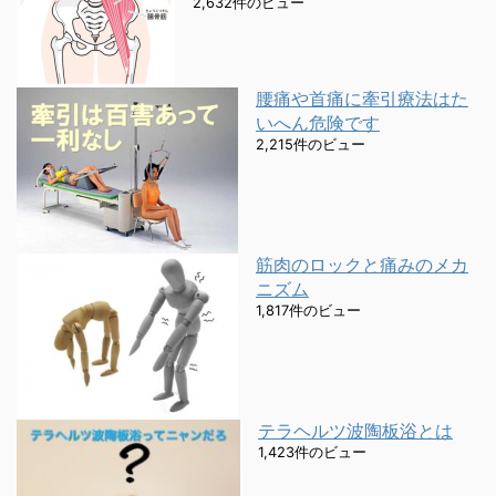
2,632件のビュー
腰痛や首痛に牽引療法はた
いへん危険です
2,215件のビュー
筋肉のロックと痛みのメカ
ニズム
1,817件のビュー
テラヘルツ波陶板浴とは
1,423件のビュー