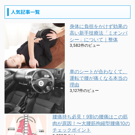
人気記事一覧
身体に負担をかけず効果の
高い新手技療法「ミオンパ
シー」について｜整体
3,582件のビュー
車のシートが合わなくて、
運転で腰が痛くなる本当の
理由
3,127件のビュー
腰痛持ち必見！9割の腰痛はこの筋
肉が原因！〜大腰筋拘縮型腰痛10の
チェックポイント