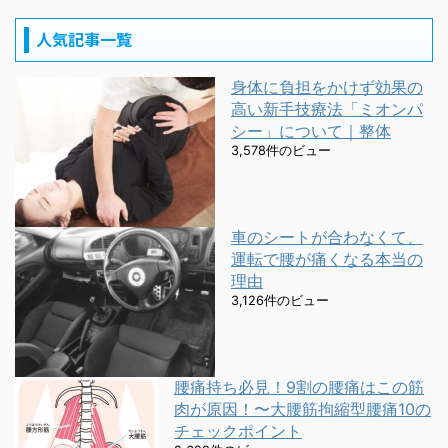
人気記事一覧
身体に負担をかけず効果の
高い新手技療法「ミオンパ
シー」について｜整体
3,578件のビュー
車のシートが合わなくて、
運転で腰が痛くなる本当の
理由
3,126件のビュー
腰痛持ち必見！9割の腰痛はこの筋
肉が原因！〜大腰筋拘縮型腰痛10の
チェックポイント