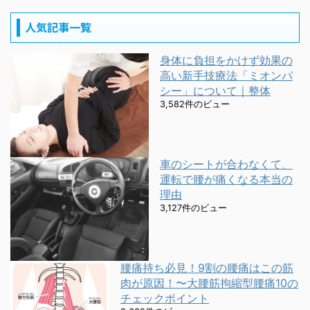
人気記事一覧
身体に負担をかけず効果の
高い新手技療法「ミオンパ
シー」について｜整体
3,582件のビュー
車のシートが合わなくて、
運転で腰が痛くなる本当の
理由
3,127件のビュー
腰痛持ち必見！9割の腰痛はこの筋
肉が原因！〜大腰筋拘縮型腰痛10の
チェックポイント