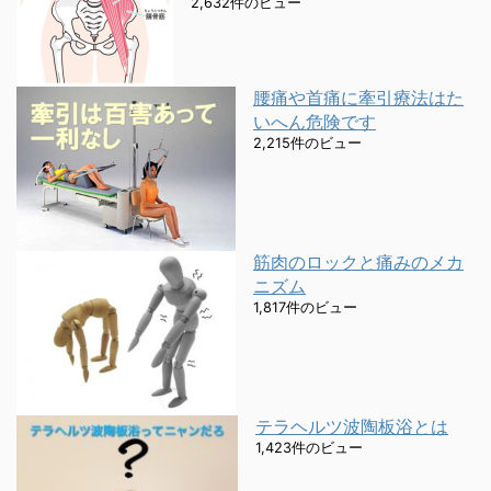
2,632件のビュー
腰痛や首痛に牽引療法はた
いへん危険です
2,215件のビュー
筋肉のロックと痛みのメカ
ニズム
1,817件のビュー
テラヘルツ波陶板浴とは
1,423件のビュー