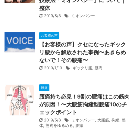
技療法「ミオンパシー」について｜
整体
2019/5/8
ミオンパシー
お客様の声
【お客様の声】クセになったギック
リ腰から解放された事例〜あきらめ
ないで！その腰痛〜
2019/1/19
ギックリ腰
,
腰痛
腰痛
腰痛持ち必見！9割の腰痛はこの筋肉
が原因！〜大腰筋拘縮型腰痛10のチ
ェックポイント
2019/5/8
ミオンパシー
,
大腰筋
,
拘縮
,
整
体
,
筋肉をゆるめる
,
腰痛