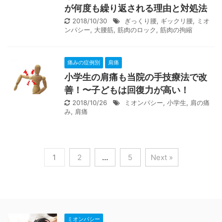
が何度も繰り返される理由と対処法
2018/10/30
ぎっくり腰
,
ギックリ腰
,
ミオ
ンパシー
,
大腰筋
,
筋肉のロック
,
筋肉の拘縮
痛みの症例別
肩痛
小学生の肩痛も当院の手技療法で改
善！〜子どもは回復力が高い！
2018/10/26
ミオンパシー
,
小学生
,
肩の痛
み
,
肩痛
1
2
…
5
Next »
ミオンパシー