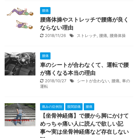
腰痛
腰痛体操やストレッチで腰痛が良く
ならない理由
2018/11/26
ストレッチ
,
腰痛
,
腰痛体操
腰痛
車のシートが合わなくて、運転で腰
が痛くなる本当の理由
2018/10/27
シートが合わない
,
腰痛
,
車の
運転
痛みの症例別
股関節痛
腰痛
【坐骨神経痛】で腰から脚にかけて
めっちゃ痛い人に読んで欲しい記
事〜実は坐骨神経痛など存在しない