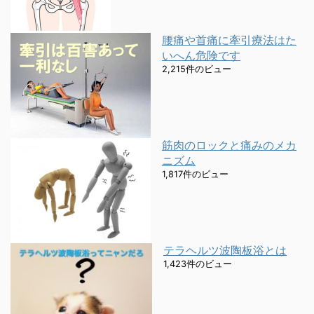
腰痛や首痛に牽引療法はた
いへん危険です
2,215件のビュー
筋肉のロックと痛みのメカ
ニズム
1,817件のビュー
テラヘルツ波陶板浴とは
1,423件のビュー