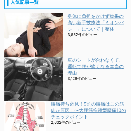
人気記事一覧
身体に負担をかけず効果の
高い新手技療法「ミオンパ
シー」について｜整体
3,582件のビュー
車のシートが合わなくて、
運転で腰が痛くなる本当の
理由
3,128件のビュー
腰痛持ち必見！9割の腰痛はこの筋
肉が原因！〜大腰筋拘縮型腰痛10の
チェックポイント
2,632件のビュー