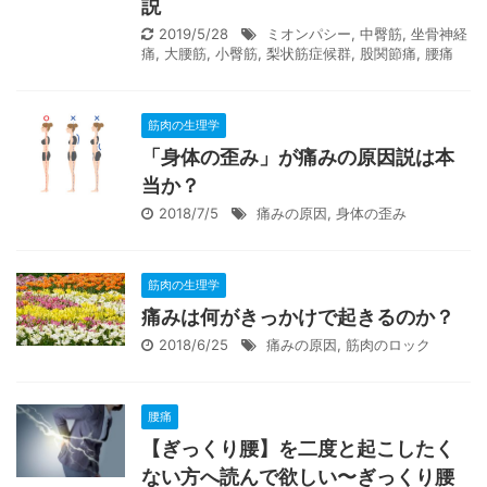
説
2019/5/28
ミオンパシー
,
中臀筋
,
坐骨神経
痛
,
大腰筋
,
小臀筋
,
梨状筋症候群
,
股関節痛
,
腰痛
筋肉の生理学
「身体の歪み」が痛みの原因説は本
当か？
2018/7/5
痛みの原因
,
身体の歪み
筋肉の生理学
痛みは何がきっかけで起きるのか？
2018/6/25
痛みの原因
,
筋肉のロック
腰痛
【ぎっくり腰】を二度と起こしたく
ない方へ読んで欲しい〜ぎっくり腰