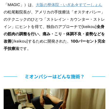
「MAGIC」）は、
大阪の整体院・いぎあ☆すてーしょん
の松尾毅院長が、アメリカの手技療法「オステオパシー」
のテクニックのひとつ「ストレイン・カウンター・ストレ
イン」にヒントを得て、独自のアプローチで[keikou]
全身
の筋肉の調整を行い、痛み・こり・体調不良・姿勢などを
改善
[/keikou]するために開発された、
100パーセント完全
手技療法
です。
ミオンパシーはどんな施術？