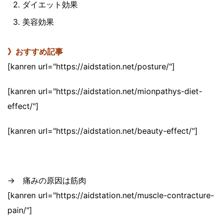
ダイエット効果
美容効果
》おすすめ記事
[kanren url="https://aidstation.net/posture/"]
[kanren url="https://aidstation.net/mionpathys-diet-
effect/"]
[kanren url="https://aidstation.net/beauty-effect/"]
→ 痛みの原因は筋肉
[kanren url="https://aidstation.net/muscle-contracture-
pain/"]