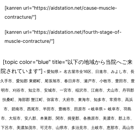
[kanren url="https://aidstation.net/cause-muscle-
contracture/"]
[kanren url="https://aidstation.net/fourth-stage-of-
muscle-contracture/"]
[topic color="blue" title="以下の地域から当院へご来
院されています"]
＜愛知県＞ 名古屋市全16区、日進市、みよし市、長
久手市、愛知郡 東郷町、尾張旭市、春日井市、瀬戸市、小牧市、豊田市、豊
明市、刈谷市、知立市、安城市、一宮市、稲沢市、江南市、犬山市、丹羽郡
扶桑町、海部郡 蟹江町、弥富市、大府市、東海市、知多市、常滑市、高浜
市、碧南市、西尾市、半田市、豊橋市、田原市 ＜岐阜県＞ 岐阜市、羽島
市、大垣市、安八郡、本巣郡、関市、揖斐郡、各務原市、美濃市、郡上市、
下呂市、美濃加茂市、可児市、山県市、多治見市、土岐市、恵那市、高山市