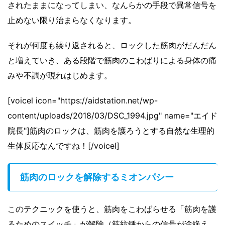
されたままになってしまい、なんらかの手段で異常信号を
止めない限り治まらなくなります。
それが何度も繰り返されると、ロックした筋肉がだんだん
と増えていき、ある段階で筋肉のこわばりによる身体の痛
みや不調が現れはじめます。
[voicel icon="https://aidstation.net/wp-
content/uploads/2018/03/DSC_1994.jpg" name="エイド
院長"]筋肉のロックは、筋肉を護ろうとする自然な生理的
生体反応なんですね！[/voicel]
筋肉のロックを解除するミオンパシー
このテクニックを使うと、筋肉をこわばらせる「筋肉を護
るためのスイッチ」が解除（筋紡錘からの信号が途絶え