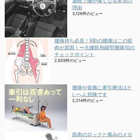
運転で腰が痛くなる本当の
理由
3,126件のビュー
腰痛持ち必見！9割の腰痛はこの筋
肉が原因！〜大腰筋拘縮型腰痛10の
チェックポイント
2,629件のビュー
腰痛や首痛に牽引療法はた
いへん危険です
2,214件のビュー
筋肉のロックと痛みのメカ